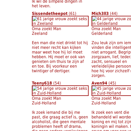
Ik wil de simpele dingen in
het leven.
Sissendetheepot
(61)
Mich3ll3
(44)
Oma zoekt Man
Oma zoekt Man
Zeeland
Gelderland
Een man die niet drinkt tot hij
Zou leuk zijn om ie
niet meer recht kan kijken
vinden die intelligen
maar weet hoe hij lol moet
niet arrogant. Begrip
hebben. Hij moet er ook van
zorgzaam, lief, teder
genieten om thuis te zijn af
zacht, sensueel en
en toe. Bij voorkeur een
verleidelijke persoo
twintiger of dertiger.
hoe hij voor zichzelf
zorgen.
Teeny618
(54)
Aven94
(45)
Oma zoekt Man
Oma zoekt Man
Zuid-Holland
Zuid-Holland
Ik zoek iemand die bij me
Ik zoek een vent die
past, die graag actief is, geen
behandeld wil worde
alcoholist, die geen mentale
koning en mij tot zij
problemen heeft of drama,
koningin wil maken. 