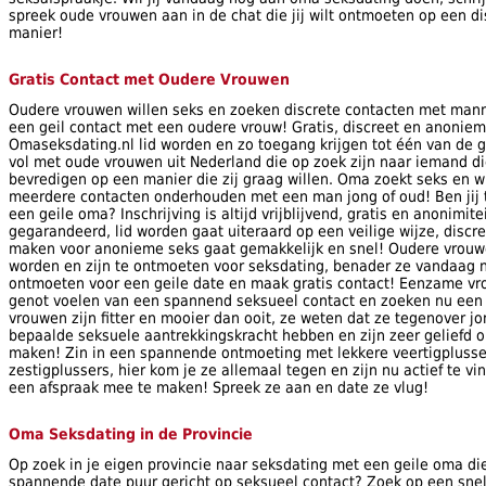
spreek oude vrouwen aan in de chat die jij wilt ontmoeten op een d
manier!
Gratis Contact met Oudere Vrouwen
Oudere vrouwen willen seks en zoeken discrete contacten met mann
een geil contact met een oudere vrouw! Gratis, discreet en anoniem 
Omaseksdating.nl lid worden en zo toegang krijgen tot één van de 
vol met oude vrouwen uit Nederland die op zoek zijn naar iemand d
bevredigen op een manier die zij graag willen. Oma zoekt seks en wi
meerdere contacten onderhouden met een man jong of oud! Ben jij t
een geile oma? Inschrijving is altijd vrijblijvend, gratis en anonimite
gegarandeerd, lid worden gaat uiteraard op een veilige wijze, discr
maken voor anonieme seks gaat gemakkelijk en snel! Oudere vrouw
worden en zijn te ontmoeten voor seksdating, benader ze vandaag n
ontmoeten voor een geile date en maak gratis contact! Eenzame vr
genot voelen van een spannend seksueel contact en zoeken nu een 
vrouwen zijn fitter en mooier dan ooit, ze weten dat ze tegenover 
bepaalde seksuele aantrekkingskracht hebben en zijn zeer geliefd
maken! Zin in een spannende ontmoeting met lekkere veertigplussers
zestigplussers, hier kom je ze allemaal tegen en zijn nu actief te 
een afspraak mee te maken! Spreek ze aan en date ze vlug!
Oma Seksdating in de Provincie
Op zoek in je eigen provincie naar seksdating met een geile oma die
spannende date puur gericht op seksueel contact? Zoek op een snel