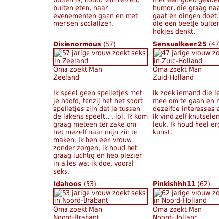
buiten is, houdt van reizen,
met een goed gevoel
buiten eten, naar
humor, die graag naa
evenementen gaan en met
gaat en dingen doet
mensen socializen.
die een beetje buite
hokjes denkt.
Dixienormous
(57)
Sensualkeen25
(47
Oma zoekt Man
Oma zoekt Man
Zeeland
Zuid-Holland
Ik speel geen spelletjes met
Ik zoek iemand die l
je hoofd, tenzij het het soort
mee om te gaan en 
spelletjes zijn dat je tussen
dezelfde interesses al
de lakens speelt…. lol. Ik kom
Ik vind zelf knutsele
graag meteen ter zake om
leuk. Ik houd heel er
het mezelf naar mijn zin te
kunst.
maken. Ik ben een vrouw
zonder zorgen, ik houd het
graag luchtig en heb plezier
in alles wat ik doe, vooral
seks.
Idahoos
(53)
Pinkishhh11
(62)
Oma zoekt Man
Oma zoekt Man
Noord-Brabant
Noord-Holland