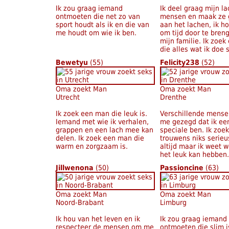
Ik zou graag iemand
Ik deel graag mijn l
ontmoeten die net zo van
mensen en maak ze 
sport houdt als ik en die van
aan het lachen, ik h
me houdt om wie ik ben.
om tijd door te bren
mijn familie. Ik zoe
die alles wat ik doe 
Bewetyu
(55)
Felicity238
(52)
Oma zoekt Man
Oma zoekt Man
Utrecht
Drenthe
Ik zoek een man die leuk is.
Verschillende mens
Iemand met wie ik verhalen,
me gezegd dat ik ee
grappen en een lach mee kan
speciale ben. Ik zoek
delen. Ik zoek een man die
trouwens niks serieu
warm en zorgzaam is.
altijd maar ik weet w
het leuk kan hebben.
Jillwenona
(50)
Passioncine
(63)
Oma zoekt Man
Oma zoekt Man
Noord-Brabant
Limburg
Ik hou van het leven en ik
Ik zou graag iemand
respecteer de mensen om me
ontmoeten die slim i