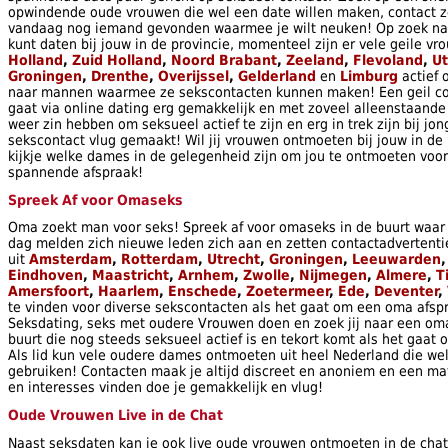
opwindende oude vrouwen die wel een date willen maken, contact ze
vandaag nog iemand gevonden waarmee je wilt neuken! Op zoek n
kunt daten bij jouw in de provincie, momenteel zijn er vele geile vr
Holland
,
Zuid Holland
,
Noord Brabant
,
Zeeland
,
Flevoland
,
Ut
Groningen
,
Drenthe
,
Overijssel
,
Gelderland
en
Limburg
actief 
naar mannen waarmee ze sekscontacten kunnen maken! Een geil co
gaat via online dating erg gemakkelijk en met zoveel alleenstaand
weer zin hebben om seksueel actief te zijn en erg in trek zijn bij j
sekscontact vlug gemaakt! Wil jij vrouwen ontmoeten bij jouw in de
kijkje welke dames in de gelegenheid zijn om jou te ontmoeten voor
spannende afspraak!
Spreek Af voor Omaseks
Oma zoekt man voor seks! Spreek af voor omaseks in de buurt waar j
dag melden zich nieuwe leden zich aan en zetten contactadvertenti
uit
Amsterdam
,
Rotterdam
,
Utrecht
,
Groningen
,
Leeuwarden
Eindhoven
,
Maastricht
,
Arnhem
,
Zwolle
,
Nijmegen
,
Almere
,
T
Amersfoort
,
Haarlem
,
Enschede
,
Zoetermeer
,
Ede
,
Deventer
,
te vinden voor diverse sekscontacten als het gaat om een oma afspr
Seksdating, seks met oudere Vrouwen doen en zoek jij naar een oma
buurt die nog steeds seksueel actief is en tekort komt als het gaat o
Als lid kun vele oudere dames ontmoeten uit heel Nederland die w
gebruiken! Contacten maak je altijd discreet en anoniem en een m
en interesses vinden doe je gemakkelijk en vlug!
Oude Vrouwen Live in de Chat
Naast seksdaten kan je ook live oude vrouwen ontmoeten in de chat