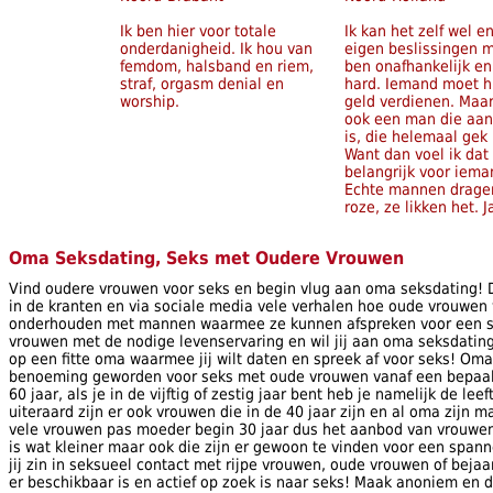
Ik ben hier voor totale
Ik kan het zelf wel e
onderdanigheid. Ik hou van
eigen beslissingen m
femdom, halsband en riem,
ben onafhankelijk en
straf, orgasm denial en
hard. Iemand moet h
worship.
geld verdienen. Maar
ook een man die aan
is, die helemaal gek 
Want dan voel ik dat
belangrijk voor iema
Echte mannen drage
roze, ze likken het. J
Oma Seksdating, Seks met Oudere Vrouwen
Vind oudere vrouwen voor seks en begin vlug aan oma seksdating! Da
in de kranten en via sociale media vele verhalen hoe oude vrouwen 
onderhouden met mannen waarmee ze kunnen afspreken voor een sek
vrouwen met de nodige levenservaring en wil jij aan oma seksdatin
op een fitte oma waarmee jij wilt daten en spreek af voor seks! Oma
benoeming geworden voor seks met oude vrouwen vanaf een bepaalde
60 jaar, als je in de vijftig of zestig jaar bent heb je namelijk de leef
uiteraard zijn er ook vrouwen die in de 40 jaar zijn en al oma zijn
vele vrouwen pas moeder begin 30 jaar dus het aanbod van vrouwen d
is wat kleiner maar ook die zijn er gewoon te vinden voor een span
jij zin in seksueel contact met rijpe vrouwen, oude vrouwen of beja
er beschikbaar is en actief op zoek is naar seks! Maak anoniem en 