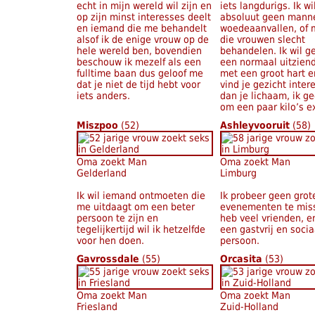
echt in mijn wereld wil zijn en
iets langdurigs. Ik wi
op zijn minst interesses deelt
absoluut geen mann
en iemand die me behandelt
woedeaanvallen, of
alsof ik de enige vrouw op de
die vrouwen slecht
hele wereld ben, bovendien
behandelen. Ik wil 
beschouw ik mezelf als een
een normaal uitzien
fulltime baan dus geloof me
met een groot hart en
dat je niet de tijd hebt voor
vind je gezicht inter
iets anders.
dan je lichaam, ik ge
om een paar kilo’s ex
Miszpoo
(52)
Ashleyvooruit
(58)
Oma zoekt Man
Oma zoekt Man
Gelderland
Limburg
Ik wil iemand ontmoeten die
Ik probeer geen grot
me uitdaagt om een beter
evenementen te miss
persoon te zijn en
heb veel vrienden, e
tegelijkertijd wil ik hetzelfde
een gastvrij en socia
voor hen doen.
persoon.
Gavrossdale
(55)
Orcasita
(53)
Oma zoekt Man
Oma zoekt Man
Friesland
Zuid-Holland