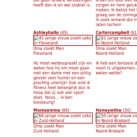
die geen andere verslavingen
ervan om voor een v
heeft dan ik en wel stabiel is.
zorgen en hem geluk
maken. Ik bekijk het
graag van de zonnig
ik zoek iemand die 
laten lachen!
Ashleyhallo
(45)
Cartercampbell
(61
Oma zoekt Man
Oma zoekt Man
Flevoland
Noord-Holland
Hij moet welbespraakt zijn en
Ik heb een fantasie 
weten hoe hij om moet gaan
nooit is uitgekomen….
met een dame met een pittig
weten welke?
gevoel voor humor en een
prachtig uiterlijk! Ook vind ik
fitness heel belangrijk dus ik
hoop dat jij ook aan sport
doet. Yesss… ik ben
kieskeurig!
Mamaemma
(66)
Honeywthw
(50)
Oma zoekt Man
Oma zoekt Man
Zuid-Holland
Noord-Brabant