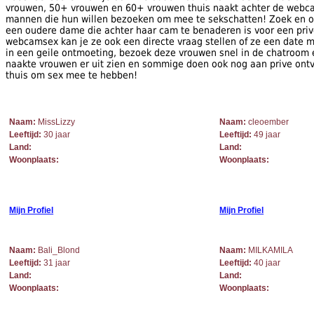
vrouwen, 50+ vrouwen en 60+ vrouwen thuis naakt achter de web
mannen die hun willen bezoeken om mee te sekschatten! Zoek en 
een oudere dame die achter haar cam te benaderen is voor een priv
webcamsex kan je ze ook een directe vraag stellen of ze een date m
in een geile ontmoeting, bezoek deze vrouwen snel in de chatroom e
naakte vrouwen er uit zien en sommige doen ook nog aan prive ontv
thuis om sex mee te hebben!
Naam:
MissLizzy
Naam:
cleoember
Leeftijd:
30 jaar
Leeftijd:
49 jaar
Land:
Land:
Woonplaats:
Woonplaats:
Mijn Profiel
Mijn Profiel
Naam:
Bali_Blond
Naam:
MILKAMILA
Leeftijd:
31 jaar
Leeftijd:
40 jaar
Land:
Land:
Woonplaats:
Woonplaats: