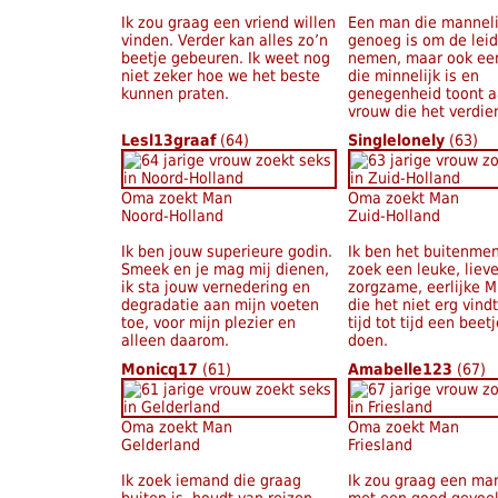
Ik zou graag een vriend willen
Een man die manneli
vinden. Verder kan alles zo’n
genoeg is om de leid
beetje gebeuren. Ik weet nog
nemen, maar ook een
niet zeker hoe we het beste
die minnelijk is en
kunnen praten.
genegenheid toont 
vrouw die het verdie
Lesl13graaf
(64)
Singlelonely
(63)
Oma zoekt Man
Oma zoekt Man
Noord-Holland
Zuid-Holland
Ik ben jouw superieure godin.
Ik ben het buitenmen
Smeek en je mag mij dienen,
zoek een leuke, lieve
ik sta jouw vernedering en
zorgzame, eerlijke Mr
degradatie aan mijn voeten
die het niet erg vind
toe, voor mijn plezier en
tijd tot tijd een beet
alleen daarom.
doen.
Monicq17
(61)
Amabelle123
(67)
Oma zoekt Man
Oma zoekt Man
Gelderland
Friesland
Ik zoek iemand die graag
Ik zou graag een ma