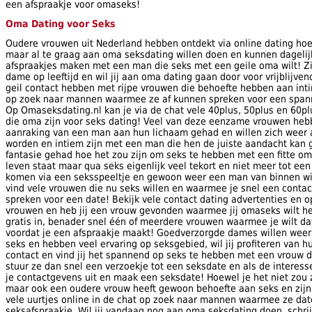
een afspraakje voor omaseks!
Oma Dating voor Seks
Oudere vrouwen uit Nederland hebben ontdekt via online dating hoe
maar al te graag aan oma seksdating willen doen en kunnen dagelij
afspraakjes maken met een man die seks met een geile oma wilt! Z
dame op leeftijd en wil jij aan oma dating gaan door voor vrijblijvend
geil contact hebben met rijpe vrouwen die behoefte hebben aan inti
op zoek naar mannen waarmee ze af kunnen spreken voor een span
Op Omaseksdating.nl kan je via de chat vele 40plus, 50plus en 60
die oma zijn voor seks dating! Veel van deze eenzame vrouwen hebb
aanraking van een man aan hun lichaam gehad en willen zich weer a
worden en intiem zijn met een man die hen de juiste aandacht kan g
fantasie gehad hoe het zou zijn om seks te hebben met een fitte om
leven staat maar qua seks eigenlijk veel tekort en niet meer tot ee
komen via een seksspeeltje en gewoon weer een man van binnen wi
vind vele vrouwen die nu seks willen en waarmee je snel een conta
spreken voor een date! Bekijk vele contact dating advertenties en o
vrouwen en heb jij een vrouw gevonden waarmee jij omaseks wilt heb
gratis in, benader snel één of meerdere vrouwen waarmee je wilt da
voordat je een afspraakje maakt! Goedverzorgde dames willen weer
seks en hebben veel ervaring op seksgebied, wil jij profiteren van h
contact en vind jij het spannend op seks te hebben met een vrouw di
stuur ze dan snel een verzoekje tot een seksdate en als de interess
je contactgevens uit en maak een seksdate! Hoewel je het niet zo
maar ook een oudere vrouw heeft gewoon behoefte aan seks en zijn
vele uurtjes online in de chat op zoek naar mannen waarmee ze da
seksafspraakje. Wil jij vandaag nog aan oma seksdating doen, schrijf 