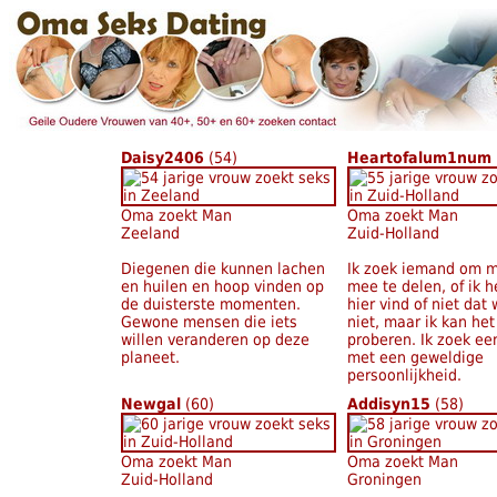
Daisy2406
(54)
Heartofalum1num
Oma zoekt Man
Oma zoekt Man
Zeeland
Zuid-Holland
Diegenen die kunnen lachen
Ik zoek iemand om m
en huilen en hoop vinden op
mee te delen, of ik 
de duisterste momenten.
hier vind of niet dat 
Gewone mensen die iets
niet, maar ik kan het 
willen veranderen op deze
proberen. Ik zoek e
planeet.
met een geweldige
persoonlijkheid.
Newgal
(60)
Addisyn15
(58)
Oma zoekt Man
Oma zoekt Man
Zuid-Holland
Groningen