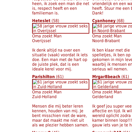
heen, ik zoek een man die net
vriendelijk en een w
is, respect heeft en een
heeft. Stuur me een b
familieman is.
Dank!
Heteslet
(58)
Cyanhoney
(68)
Oma zoekt Man
Oma zoekt Man
Overijssel
Noord-Brabant
Ik denk altijd na over een
Ik ben klaar met die
situatie (vaak) voordat ik iets
spelletjes, ik ben op
doe. Een man met de hart op
gekomen in mijn lev
de juiste plek, dat is een
waarbij ik mensen e
ideale kerel voor mij.
serieus wil nemen.
Parishilton
(61)
Mrgar8beach
(61)
Oma zoekt Man
Oma zoekt Man
Zuid-Holland
Gelderland
Mensen die mij beter leren
Ik geef jou super veel
kennen, houden van mij. Je
affectie en tijd. Ik w
bent misschien niet de ware,
wereld oplicht zodra 
maar dat maakt me niet uit
kamer binnen loop!!
als we plezier hebben samen.
gauw iets van je te h