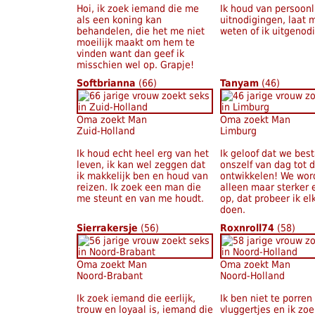
Hoi, ik zoek iemand die me
Ik houd van persoonl
als een koning kan
uitnodigingen, laat 
behandelen, die het me niet
weten of ik uitgenod
moeilijk maakt om hem te
vinden want dan geef ik
misschien wel op. Grapje!
Softbrianna
(66)
Tanyam
(46)
Oma zoekt Man
Oma zoekt Man
Zuid-Holland
Limburg
Ik houd echt heel erg van het
Ik geloof dat we bes
leven, ik kan wel zeggen dat
onszelf van dag tot 
ik makkelijk ben en houd van
ontwikkelen! We wor
reizen. Ik zoek een man die
alleen maar sterker 
me steunt en van me houdt.
op, dat probeer ik el
doen.
Sierrakersje
(56)
Roxnroll74
(58)
Oma zoekt Man
Oma zoekt Man
Noord-Brabant
Noord-Holland
Ik zoek iemand die eerlijk,
Ik ben niet te porren
trouw en loyaal is, iemand die
vluggertjes en ik zo