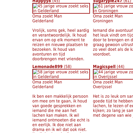
Happyy8
(45)
Sugarypie247
(61)
Oma zoekt Man
Oma zoekt Man
Gelderland
Groningen
Vrolijk, soms gek, heel aardig
Iemand die avontuurl
en verantwoordelijk. Ik houd
het leuk vindt om tij
ervan om op elk moment te
door te brengen en d
reizen en nieuwe plaatsen te
graag gewoon uitrust
bezoeken. Ik houd van
zo veel doet als de k
avonturen en tijd
voordoet.
doorbrengen met vrienden.
Lemonade899
(58)
Magicspell
(44)
Oma zoekt Man
Oma zoekt Man
Gelderland
Overijssel
Ik ben een makkelijk persoon
Het is zo leuk om s
om mee om te gaan, ik houd
goede tijd te hebben
van goede gesprekken en
lachen, te lezen of e
iemand die me aan het
kijken; zo lang je s
lachen kan maken. Ik wil
met degene van wie 
iemand ontmoeten die echt is
en eerlijk. Ik doe niet aan
drama en ik wil dat ook niet.